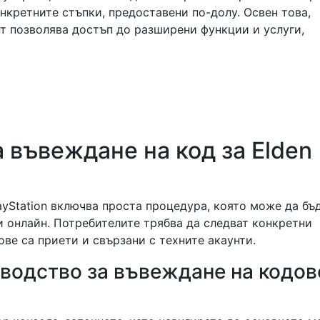
онкретните стъпки, предоставени по-долу. Освен това,
нт позволява достъп до разширени функции и услуги,
а въвеждане на код за Elden
ayStation включва простa процедура, която може да бъ
и онлайн. Потребителите трябва да следват конкретни
дове са приети и свързани с техните акаунти.
оводство за въвеждане на кодов