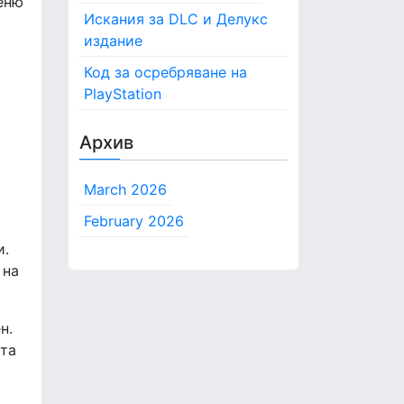
меню
f
Искания за DLC и Делукс
o
издание
r
Код за осребряване на
:
PlayStation
Архив
March 2026
February 2026
и.
 на
н.
ата