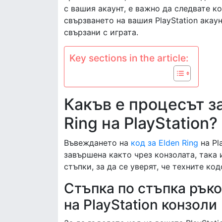
с вашия акаунт, е важно да следвате к
свързването на вашия PlayStation акау
свързани с играта.
Key sections in the article:
Какъв е процесът з
Ring на PlayStation?
Въвеждането на
код за
Elden Ring
на Pl
завършена както чрез конзолата, така 
стъпки, за да се уверят, че техните ко
Стъпка по стъпка рък
на PlayStation конзоли