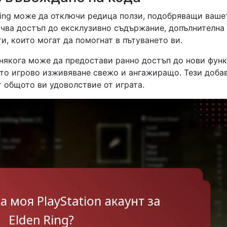
Ring може да отключи редица ползи, подобряващи ваше
чва достъп до ексклузивно съдържание, допълнителна
и, които могат да помогнат в пътуването ви.
онякога може да предостави ранно достъп до нови фун
то игрово изживяване свежо и ангажиращо. Тези доба
т общото ви удоволствие от играта.