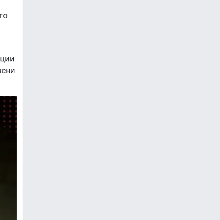
то
кции
вени