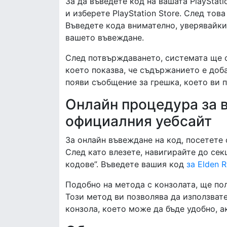
За да въведете код на вашата PlayStat
и изберете PlayStation Store. След тов
Въведете кода внимателно, уверявайки 
вашето въвеждане.
След потвърждаването, системата ще о
което показва, че съдържанието е доба
появи съобщение за грешка, което ви 
Онлайн процедура за 
официалния уебсайт
За онлайн въвеждане на код, посетете о
След като влезете, навигирайте до сек
кодове”. Въведете вашия код
за Elden R
Подобно на метода с конзолата, ще по
Този метод ви позволява да използват
конзола, което може да бъде удобно, а