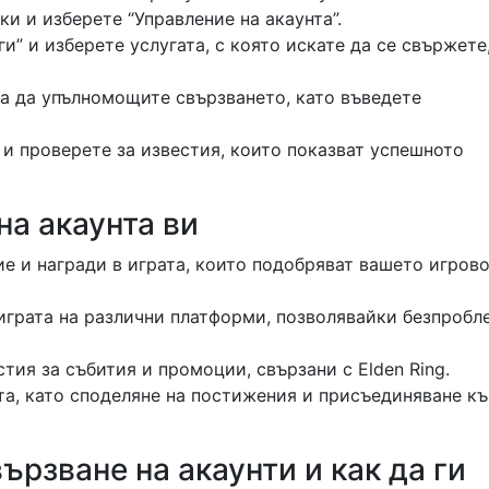
и и изберете “Управление на акаунта”.
и” и изберете услугата, с която искате да се свържете
за да упълномощите свързването, като въведете
и проверете за известия, които показват успешното
на акаунта ви
е и награди в играта, които подобряват вашето игров
играта на различни платформи, позволявайки безпробл
тия за събития и промоции, свързани с Elden Ring.
та, като споделяне на постижения и присъединяване к
рзване на акаунти и как да ги