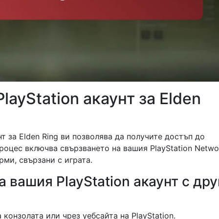
layStation акаунт за Elden
т за Elden Ring ви позволява да получите достъп до
роцес включва свързването на вашия PlayStation Netwo
рми, свързани с играта.
 вашия PlayStation акаунт с дру
а конзолата или чрез уебсайта на PlayStation.