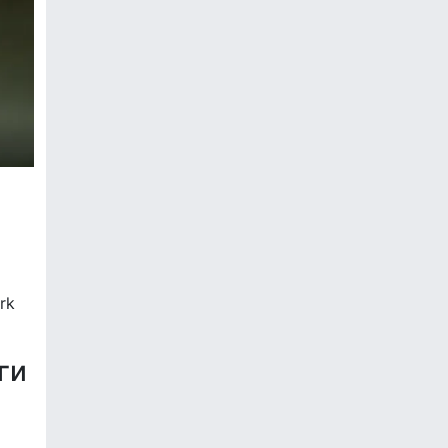
rk
ги