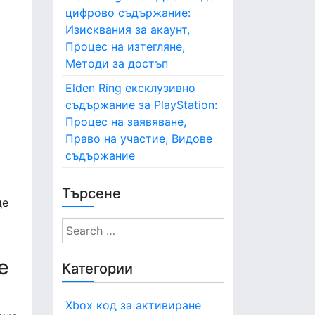
цифрово съдържание:
Изисквания за акаунт,
Процес на изтегляне,
Методи за достъп
Elden Ring ексклузивно
съдържание за PlayStation:
Процес на заявяване,
Право на участие, Видове
съдържание
Търсене
де
S
e
a
е
Категории
r
c
Xbox код за активиране
h