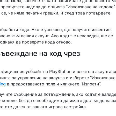
ion конзола, започнете, като навигирате до основното 
а превъртете надолу до опцията “Използване на кодове”.
се, че няма печатни грешки, и след това потвърдете
бработи кода. Ако е успешно, ще получите известие,
вено към вашия акаунт. Ако кодът е невалиден, ще се
подканя да проверите кода отново.
въвеждане на код чрез
фициалния уебсайт на PlayStation и влезте в акаунта с
цията за управление на акаунта и изберете “Използване
ing
в предоставеното поле и кликнете “Изпрати”.
лучите съобщение за потвърждение, ако кодът е валиде
е кодове, без да е необходимо да имате достъп до ваш
ко сте далеч от вашата игрова настройка.