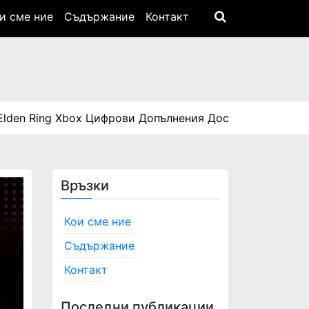
и сме ние
Съдържание
Контакт
Ring Xbox Цифрови Допълнения Достъп: Процес на откл
Връзки
Кои сме ние
Съдържание
Контакт
Последни публикации