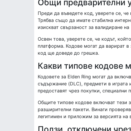
Общи предварителни у
Преди да въведете код, уверете се, че 
Трябва също да имате стабилна интерне
изискват свързаност за валидиране на 
Освен това, уверете се, че кодът, кой
платформа. Кодове могат да варират в
код ще доведе до грешка.
Какви типове кодове м
Кодовете за Elden Ring могат да включ
съдържание (DLC), предмети в играта 
предоставят чрез покупки, специални 
Общите типове кодове включват тези з
разширителни пакети. Винаги проверява
легитимен и приложим за версията на 
Ползи, отключени чре