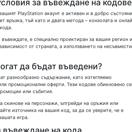
словия за въвеждане на кодове
вашият PlayStation акаунт е активен и в добро състояни
т връзка, тъй като и двата метода – конзолата и онлай
кода.
то въвеждате, е специално проектиран за вашия регион 
 зависимост от страната, а използването на несъвмест
огат да бъдат въведени?
ват разнообразно съдържание, като изтегляемо
или промоционални оферти. Тези кодове обикновено се
промоции или събития.
а скинове на персонажи, ъпгрейди на оръжия или
йте източника на вашия код, за да се уверите, че е
вашата игра.
з въвеждане на кода